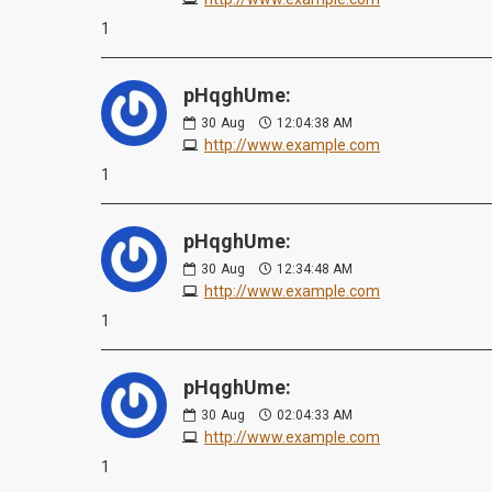
1
pHqghUme:
30
Aug
12:04:38 AM
http://www.example.com
1
pHqghUme:
30
Aug
12:34:48 AM
http://www.example.com
1
pHqghUme:
30
Aug
02:04:33 AM
http://www.example.com
1