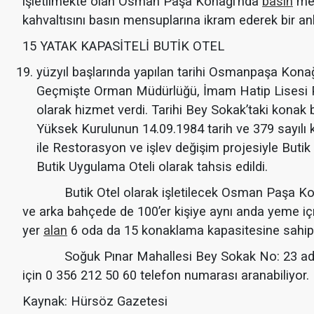
işletilmekte olan Osman Paşa Konağı’nda
basın
men
kahvaltısını basın mensuplarına ikram ederek bir anlam
15 YATAK KAPASİTELİ BUTİK OTEL
yüzyıl başlarında yapılan tarihi Osmanpaşa Konağı, 
Geçmişte Orman Müdürlüğü, İmam Hatip Lisesi P
olarak hizmet verdi. Tarihi Bey Sokak’taki konak b
Yüksek Kurulunun 14.09.1984 tarih ve 379 sayılı ka
ile Restorasyon ve işlev değişim projesiyle Butik
Butik Uygulama Oteli olarak tahsis edildi.
Butik Otel olarak işletilecek Osman Paşa Konağı’n
ve arka bahçede de 100’er kişiye aynı anda yeme içme
yer
alan
6 oda da 15 konaklama kapasitesine sahip
Soğuk Pınar Mahallesi Bey Sokak No: 23 adres
için 0 356 212 50 60 telefon numarası aranabiliyor.
Kaynak: Hürsöz Gazetesi