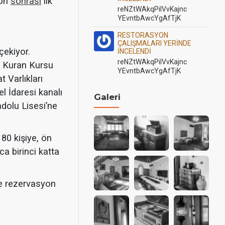
yon
sonrası
ilk
reNZtWAkqPilVvKajnc
YEvntbAwcYgAfTjK
RESTORASYON
ÇALIŞMALARI YERİNDE
çekiyor.
İNCELENDİ
reNZtWAkqPilVvKajnc
z Kuran Kursu
YEvntbAwcYgAfTjK
 Varlıkları
l İdaresi kanalı
Galeri
adolu Lisesi’ne
80 kişiye, ön
ca birinci katta
 rezervasyon