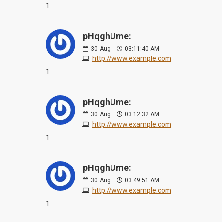
1
pHqghUme:
30
Aug
03:11:40 AM
http://www.example.com
1
pHqghUme:
30
Aug
03:12:32 AM
http://www.example.com
1
pHqghUme:
30
Aug
03:49:51 AM
http://www.example.com
1