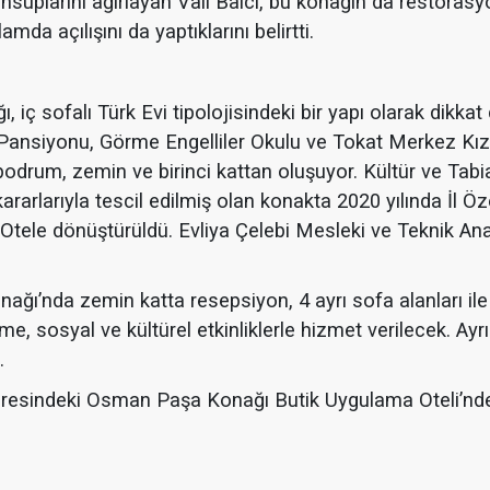
suplarını ağırlayan Vali Balcı, bu konağın da restoras
da açılışını da yaptıklarını belirtti.
iç sofalı Türk Evi tipolojisindeki bir yapı olarak dikkat 
ansiyonu, Görme Engelliler Okulu ve Tokat Merkez Kı
odrum, zemin ve birinci kattan oluşuyor. Kültür ve Tabiat
rarlarıyla tescil edilmiş olan konakta 2020 yılında İl Öze
 Otele dönüştürüldü. Evliya Çelebi Mesleki ve Teknik An
da zemin katta resepsiyon, 4 ayrı sofa alanları ile 
, sosyal ve kültürel etkinliklerle hizmet verilecek. Ayrı
.
indeki Osman Paşa Konağı Butik Uygulama Oteli’nde