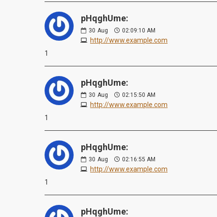
pHqghUme:
30
Aug
02:09:10 AM
http://www.example.com
1
pHqghUme:
30
Aug
02:15:50 AM
http://www.example.com
1
pHqghUme:
30
Aug
02:16:55 AM
http://www.example.com
1
pHqghUme: