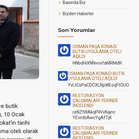
Basında Biz
Bizden Haberler
Son Yorumlar
OSMAN PAŞA KONAĞI
BUTİK UYGULAMA OTELİ
AÇILDI
HNbdHiXNNvoxfaMRMdR
OSMAN PAŞA KONAĞI BUTİK
UYGULAMA OTELİ AÇILDI
YvLtCsPaCDCXLNpWEoqFtOUO
RESTORASYON
ÇALIŞMALARI YERİNDE
ce butik
İNCELENDİ
reNZtWAkqPilVvKajnc
ı, 10 Ocak
YEvntbAwcYgAfTjK
kat’ın tarihi
RESTORASYON
ama oteli olarak
ÇALIŞMALARI YERİNDE
İNCELENDİ