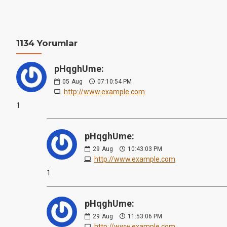
1134 Yorumlar
pHqghUme:
05
Aug
07:10:54 PM
http://www.example.com
1
pHqghUme:
29
Aug
10:43:03 PM
http://www.example.com
1
pHqghUme:
29
Aug
11:53:06 PM
http://www.example.com