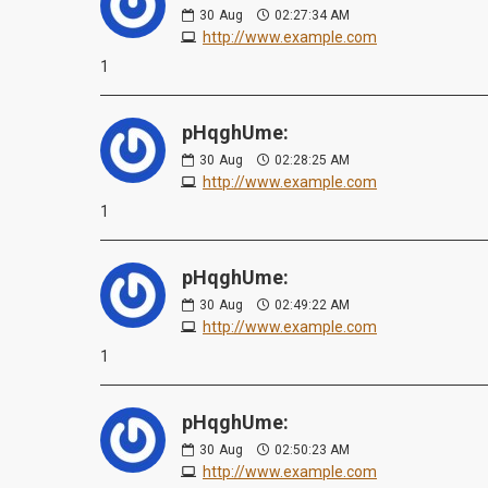
30
Aug
02:27:34 AM
http://www.example.com
1
pHqghUme:
30
Aug
02:28:25 AM
http://www.example.com
1
pHqghUme:
30
Aug
02:49:22 AM
http://www.example.com
1
pHqghUme:
30
Aug
02:50:23 AM
http://www.example.com